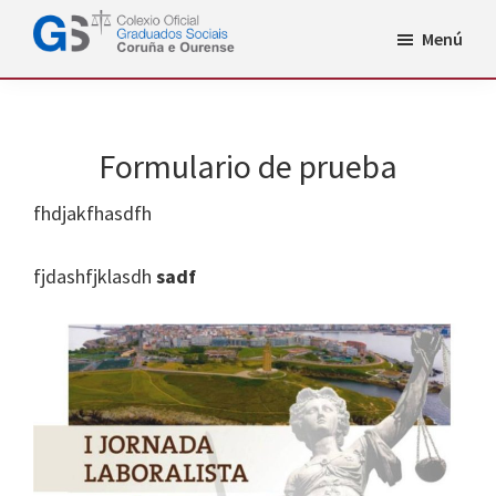
Saltar
Menú
al
Graduados
contenido
Sociales
de
principal
A
Coruña
Formulario de prueba
y
Ourense
fhdjakfhasdfh
fjdashfjklasdh
sadf